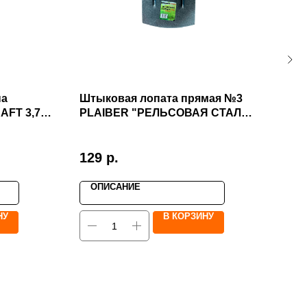
на
Штыковая лопата прямая №3
Алм
AFT 3,7
PLAIBER "РЕЛЬСОВАЯ СТАЛЬ"
шли
ОПТ
(мо
100
129
р.
244
ОПИСАНИЕ
О
НУ
В КОРЗИНУ