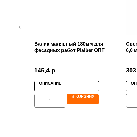
н
Валик малярный 180мм для
Све
фасадных работ Plaiber ОПТ
6,0 
 для тачки
145,4
р.
303
о не
ывается от
ОПИСАНИЕ
ОП
ачке в
колес.
У
В КОРЗИНУ