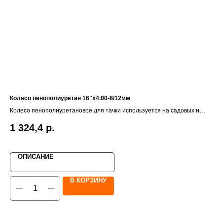
Колесо пенополиуретан 16"х4.00-8/12мм
Пи
Колесо пенополиуретановое для тачки используется на садовых и
строительных тачках. Колесо не боится проколов, легко отмывается от
1 324,4
р.
4
грязи и не нуждается в подкачке в отличие от пневматических колес.
ОПИСАНИЕ
В КОРЗИНУ