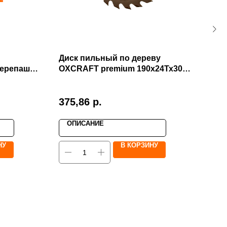
Диск пильный по дереву
Лоп
ерепашка
OXCRAFT premium 190х24Тх30
ПО
RAFT 100
мм ОПТ
(ор
375,86
р.
3 2
ОПИСАНИЕ
О
НУ
В КОРЗИНУ