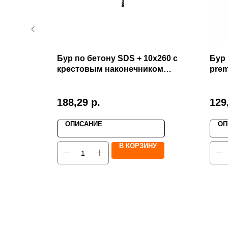
Бур по бетону SDS + 10х260 с
Бур
ике с
крестовым наконечником
prem
ом
Plaiber Premium
ОПТ
188,29
р.
129
ОПИСАНИЕ
ОП
У
В КОРЗИНУ