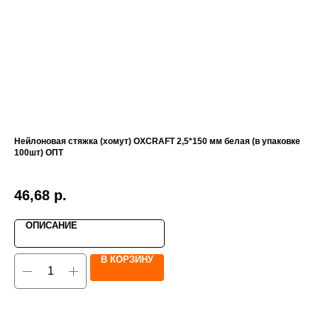
Нейлоновая стяжка (хомут) OXCRAFT 2,5*150 мм белая (в упаковке
Све
100шт) ОПТ
1
46,68
р.
ОПИСАНИЕ
В КОРЗИНУ