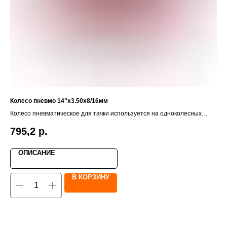
Колесо пневмо 14"х3.50х8/16мм
См
Колесо пневматическое для тачки используется на одноколесных
садовых и строительных тачках.
795,2
р.
1
ОПИСАНИЕ
В КОРЗИНУ