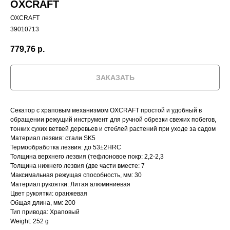
OXCRAFT
OXCRAFT
39010713
779,76
р.
ЗАКАЗАТЬ
Секатор с храповым механизмом OXCRAFT простой и удобный в
обращении режущий инструмент для ручной обрезки свежих побегов,
тонких сухих ветвей деревьев и стеблей растений при уходе за садом
Материал лезвия: стали SK5
Термообработка лезвия: до 53±2HRC
Толщина верхнего лезвия (тефлоновое покр: 2,2-2,3
Толщина нижнего лезвия (две части вместе: 7
Максимальная режущая способность, мм: 30
Материал рукоятки: Литая алюминиевая
Цвет рукоятки: оранжевая
Общая длина, мм: 200
Тип привода: Храповый
Weight: 252 g